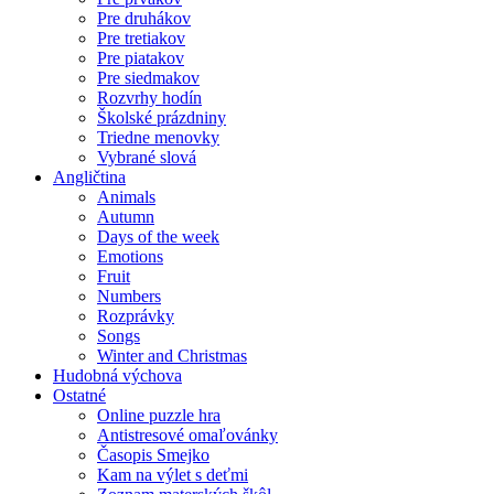
Pre druhákov
Pre tretiakov
Pre piatakov
Pre siedmakov
Rozvrhy hodín
Školské prázdniny
Triedne menovky
Vybrané slová
Angličtina
Animals
Autumn
Days of the week
Emotions
Fruit
Numbers
Rozprávky
Songs
Winter and Christmas
Hudobná výchova
Ostatné
Online puzzle hra
Antistresové omaľovánky
Časopis Smejko
Kam na výlet s deťmi