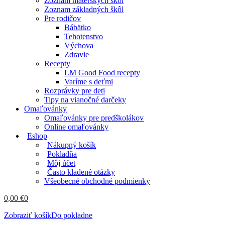
Zoznam materských škôl
Zoznam základných škôl
Pre rodičov
Bábätko
Tehotenstvo
Výchova
Zdravie
Recepty
LM Good Food recepty
Varíme s deťmi
Rozprávky pre deti
Tipy na vianočné darčeky
Omaľovánky
Omaľovánky pre predškolákov
Online omaľovánky
Eshop
Nákupný košík
Pokladňa
Môj účet
Často kladené otázky
Všeobecné obchodné podmienky
0,00
€
0
Zobraziť košík
Do pokladne