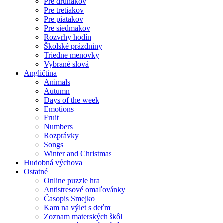
Pre druhákov
Pre tretiakov
Pre piatakov
Pre siedmakov
Rozvrhy hodín
Školské prázdniny
Triedne menovky
Vybrané slová
Angličtina
Animals
Autumn
Days of the week
Emotions
Fruit
Numbers
Rozprávky
Songs
Winter and Christmas
Hudobná výchova
Ostatné
Online puzzle hra
Antistresové omaľovánky
Časopis Smejko
Kam na výlet s deťmi
Zoznam materských škôl