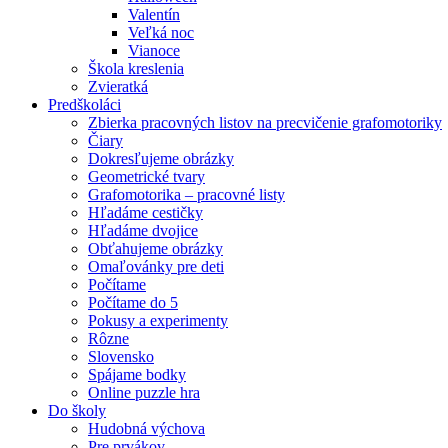
Valentín
Veľká noc
Vianoce
Škola kreslenia
Zvieratká
Predškoláci
Zbierka pracovných listov na precvičenie grafomotoriky
Čiary
Dokresľujeme obrázky
Geometrické tvary
Grafomotorika – pracovné listy
Hľadáme cestičky
Hľadáme dvojice
Obťahujeme obrázky
Omaľovánky pre deti
Počítame
Počítame do 5
Pokusy a experimenty
Rôzne
Slovensko
Spájame bodky
Online puzzle hra
Do školy
Hudobná výchova
Pre prvákov