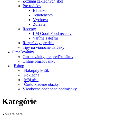
Zoznam základných škôl
Pre rodičov
Bábätko
Tehotenstvo
Výchova
Zdravie
Recepty
LM Good Food recepty
Varíme s deťmi
Rozprávky pre deti
Tipy na vianočné darčeky
Omaľovánky
Omaľovánky pre predškolákov
Online omaľovánky
Eshop
Nákupný košík
Pokladňa
Môj účet
Často kladené otázky
Všeobecné obchodné podmienky
Kategórie
You are here: