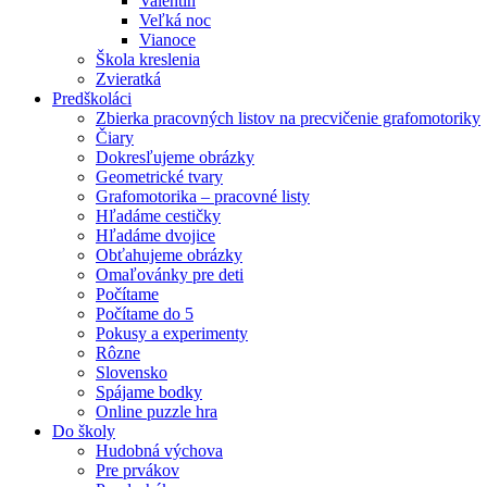
Valentín
Veľká noc
Vianoce
Škola kreslenia
Zvieratká
Predškoláci
Zbierka pracovných listov na precvičenie grafomotoriky
Čiary
Dokresľujeme obrázky
Geometrické tvary
Grafomotorika – pracovné listy
Hľadáme cestičky
Hľadáme dvojice
Obťahujeme obrázky
Omaľovánky pre deti
Počítame
Počítame do 5
Pokusy a experimenty
Rôzne
Slovensko
Spájame bodky
Online puzzle hra
Do školy
Hudobná výchova
Pre prvákov