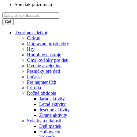
Som tak prázdny :.(
Search:
Tvoríme s deťmi
Cirkus
Dopravné prostriedky
Hry
Hudobné nástroje
Omaľovánky pre deti
Ovocie a zelenina
Pesničky pre deti
Počasie
Pre najmenších
Príroda
Ročné obdobia
Jarné aktivity
Letné aktivity
Jesenné aktivity
Zimné aktivity
Sviatky a udalosti
Deň matiek
Halloween