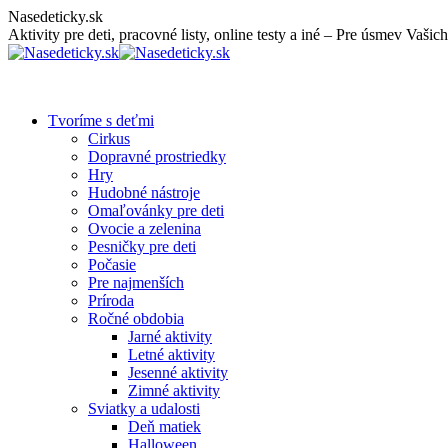
Skip
Nasedeticky.sk
to
Aktivity pre deti, pracovné listy, online testy a iné – Pre úsmev Vašich
content
Tvoríme s deťmi
Cirkus
Dopravné prostriedky
Hry
Hudobné nástroje
Omaľovánky pre deti
Ovocie a zelenina
Pesničky pre deti
Počasie
Pre najmenších
Príroda
Ročné obdobia
Jarné aktivity
Letné aktivity
Jesenné aktivity
Zimné aktivity
Sviatky a udalosti
Deň matiek
Halloween