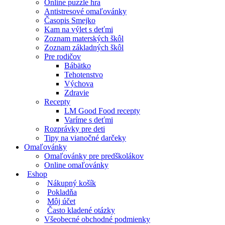
Online puzzle hra
Antistresové omaľovánky
Časopis Smejko
Kam na výlet s deťmi
Zoznam materských škôl
Zoznam základných škôl
Pre rodičov
Bábätko
Tehotenstvo
Výchova
Zdravie
Recepty
LM Good Food recepty
Varíme s deťmi
Rozprávky pre deti
Tipy na vianočné darčeky
Omaľovánky
Omaľovánky pre predškolákov
Online omaľovánky
Eshop
Nákupný košík
Pokladňa
Môj účet
Často kladené otázky
Všeobecné obchodné podmienky