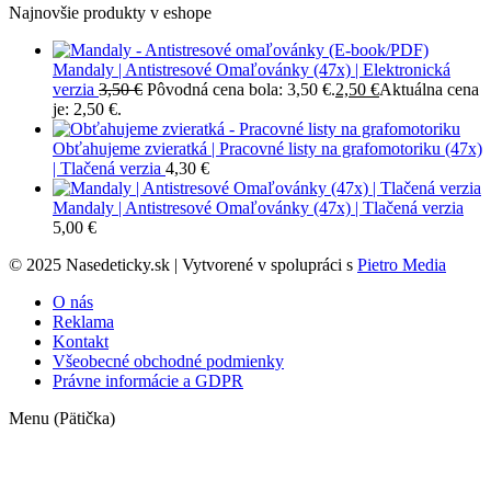
Najnovšie produkty v eshope
Mandaly | Antistresové Omaľovánky (47x) | Elektronická
verzia
3,50
€
Pôvodná cena bola: 3,50 €.
2,50
€
Aktuálna cena
je: 2,50 €.
Obťahujeme zvieratká | Pracovné listy na grafomotoriku (47x)
| Tlačená verzia
4,30
€
Mandaly | Antistresové Omaľovánky (47x) | Tlačená verzia
5,00
€
© 2025 Nasedeticky.sk | Vytvorené v spolupráci s
Pietro Media
O nás
Reklama
Kontakt
Všeobecné obchodné podmienky
Právne informácie a GDPR
Menu (Pätička)