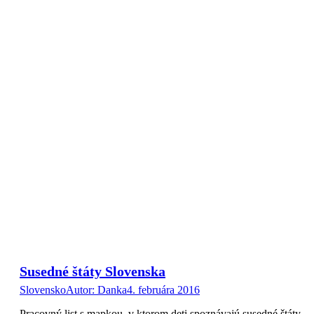
Susedné štáty Slovenska
Slovensko
Autor:
Danka
4. februára 2016
Pracovný list s mapkou, v ktorom deti spoznávajú susedné štáty