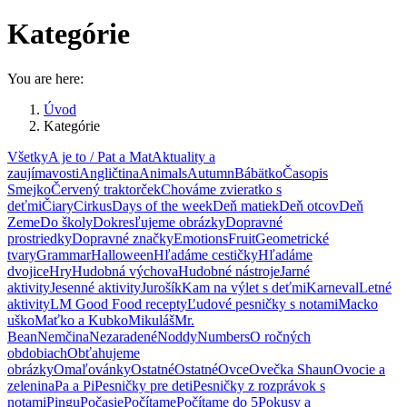
Kategórie
You are here:
Úvod
Kategórie
Všetky
A je to / Pat a Mat
Aktuality a
zaujímavosti
Angličtina
Animals
Autumn
Bábätko
Časopis
Smejko
Červený traktorček
Chováme zvieratko s
deťmi
Čiary
Cirkus
Days of the week
Deň matiek
Deň otcov
Deň
Zeme
Do školy
Dokresľujeme obrázky
Dopravné
prostriedky
Dopravné značky
Emotions
Fruit
Geometrické
tvary
Grammar
Halloween
Hľadáme cestičky
Hľadáme
dvojice
Hry
Hudobná výchova
Hudobné nástroje
Jarné
aktivity
Jesenné aktivity
Jurošík
Kam na výlet s deťmi
Karneval
Letné
aktivity
LM Good Food recepty
Ľudové pesničky s notami
Macko
uško
Maťko a Kubko
Mikuláš
Mr.
Bean
Nemčina
Nezaradené
Noddy
Numbers
O ročných
obdobiach
Obťahujeme
obrázky
Omaľovánky
Ostatné
Ostatné
Ovce
Ovečka Shaun
Ovocie a
zelenina
Pa a Pi
Pesničky pre deti
Pesničky z rozprávok s
notami
Pingu
Počasie
Počítame
Počítame do 5
Pokusy a