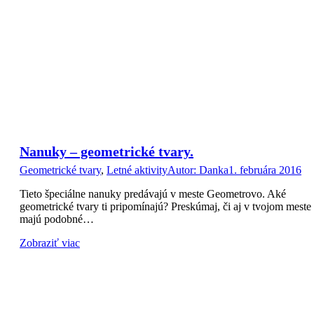
Nanuky – geometrické tvary.
Geometrické tvary
,
Letné aktivity
Autor:
Danka
1. februára 2016
Tieto špeciálne nanuky predávajú v meste Geometrovo. Aké
geometrické tvary ti pripomínajú? Preskúmaj, či aj v tvojom meste
majú podobné…
Zobraziť viac