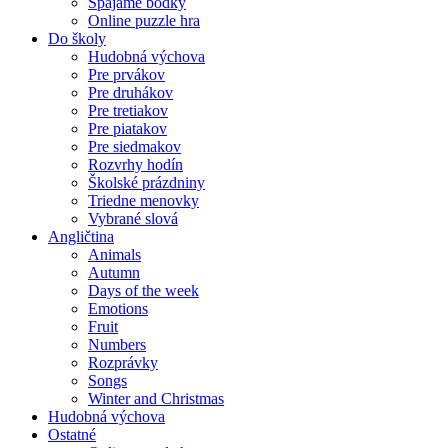
Spájame bodky
Online puzzle hra
Do školy
Hudobná výchova
Pre prvákov
Pre druhákov
Pre tretiakov
Pre piatakov
Pre siedmakov
Rozvrhy hodín
Školské prázdniny
Triedne menovky
Vybrané slová
Angličtina
Animals
Autumn
Days of the week
Emotions
Fruit
Numbers
Rozprávky
Songs
Winter and Christmas
Hudobná výchova
Ostatné