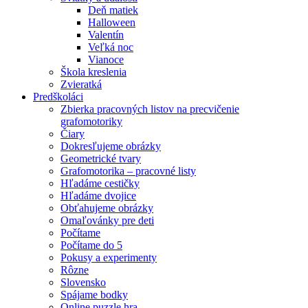
Deň matiek
Halloween
Valentín
Veľká noc
Vianoce
Škola kreslenia
Zvieratká
Predškoláci
Zbierka pracovných listov na precvičenie
grafomotoriky
Čiary
Dokresľujeme obrázky
Geometrické tvary
Grafomotorika – pracovné listy
Hľadáme cestičky
Hľadáme dvojice
Obťahujeme obrázky
Omaľovánky pre deti
Počítame
Počítame do 5
Pokusy a experimenty
Rôzne
Slovensko
Spájame bodky
Online puzzle hra