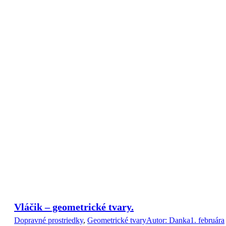
Vláčik – geometrické tvary.
Dopravné prostriedky
,
Geometrické tvary
Autor:
Danka
1. februára