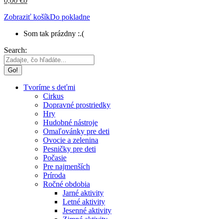
0,00
€
0
Zobraziť košík
Do pokladne
Som tak prázdny :.(
Search:
Tvoríme s deťmi
Cirkus
Dopravné prostriedky
Hry
Hudobné nástroje
Omaľovánky pre deti
Ovocie a zelenina
Pesničky pre deti
Počasie
Pre najmenších
Príroda
Ročné obdobia
Jarné aktivity
Letné aktivity
Jesenné aktivity