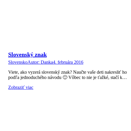
Slovenský znak
Slovensko
Autor:
Danka
4. februára 2016
Viete, ako vyzerá slovenský znak? Naučte vaše deti nakresliť ho
podľa jednoduchého návodu 🙂 Vôbec to nie je ťažké, stačí k…
Zobraziť viac