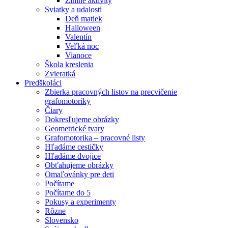
Zimné aktivity
Sviatky a udalosti
Deň matiek
Halloween
Valentín
Veľká noc
Vianoce
Škola kreslenia
Zvieratká
Predškoláci
Zbierka pracovných listov na precvičenie
grafomotoriky
Čiary
Dokresľujeme obrázky
Geometrické tvary
Grafomotorika – pracovné listy
Hľadáme cestičky
Hľadáme dvojice
Obťahujeme obrázky
Omaľovánky pre deti
Počítame
Počítame do 5
Pokusy a experimenty
Rôzne
Slovensko