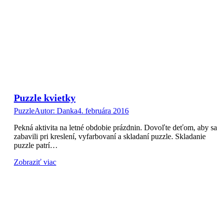
Puzzle kvietky
Puzzle
Autor:
Danka
4. februára 2016
Pekná aktivita na letné obdobie prázdnin. Dovoľte deťom, aby sa
zabavili pri kreslení, vyfarbovaní a skladaní puzzle. Skladanie
puzzle patrí…
Zobraziť viac