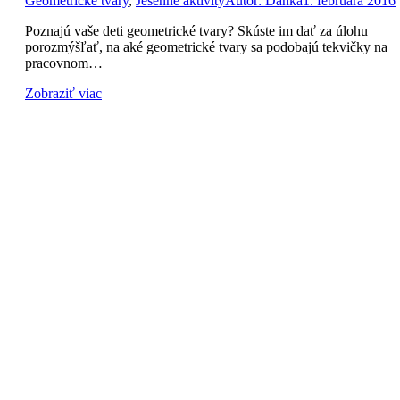
Geometrické tvary
,
Jesenné aktivity
Autor:
Danka
1. februára 2016
Poznajú vaše deti geometrické tvary? Skúste im dať za úlohu
porozmýšľať, na aké geometrické tvary sa podobajú tekvičky na
pracovnom…
Zobraziť viac