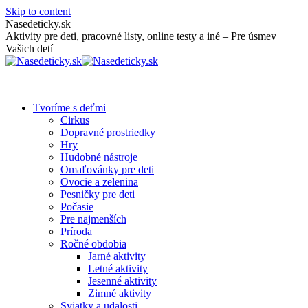
Skip to content
Nasedeticky.sk
Aktivity pre deti, pracovné listy, online testy a iné – Pre úsmev
Vašich detí
Tvoríme s deťmi
Cirkus
Dopravné prostriedky
Hry
Hudobné nástroje
Omaľovánky pre deti
Ovocie a zelenina
Pesničky pre deti
Počasie
Pre najmenších
Príroda
Ročné obdobia
Jarné aktivity
Letné aktivity
Jesenné aktivity
Zimné aktivity
Sviatky a udalosti