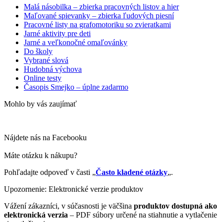
Malá násobilka – zbierka pracovných listov a hier
Maľované spievanky – zbierka ľudových piesní
Pracovné listy na grafomotoriku so zvieratkami
Jarné aktivity pre deti
Jarné a veľkonočné omaľovánky
Do školy
Vybrané slová
Hudobná výchova
Online testy
Časopis Smejko – úplne zadarmo
Mohlo by vás zaujímať
Nájdete nás na Facebooku
Máte otázku k nákupu?
Pohľadajte odpoveď v časti „
Často kladené otázky
„.
Upozornenie: Elektronické verzie produktov
Vážení zákazníci, v súčasnosti je väčšina
produktov dostupná ako
elektronická verzia
– PDF súbory určené na stiahnutie a vytlačenie