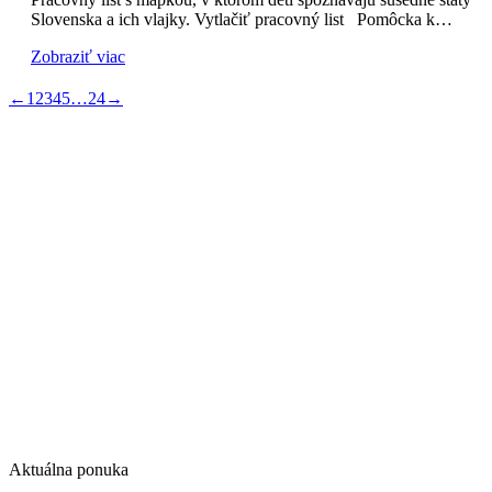
Slovenska a ich vlajky. Vytlačiť pracovný list Pomôcka k…
Zobraziť viac
←
1
2
3
4
5
…
24
→
Aktuálna ponuka