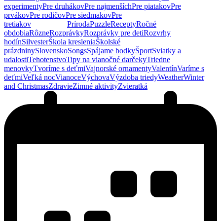
experimenty
Pre druhákov
Pre najmenších
Pre piatakov
Pre
prvákov
Pre rodičov
Pre siedmakov
Pre
tretiakov
Predškoláci
Príroda
Puzzle
Recepty
Ročné
obdobia
Rôzne
Rozprávky
Rozprávky pre deti
Rozvrhy
hodín
Silvester
Škola kreslenia
Školské
prázdniny
Slovensko
Songs
Spájame bodky
Šport
Sviatky a
udalosti
Tehotenstvo
Tipy na vianočné darčeky
Triedne
menovky
Tvoríme s deťmi
Vajnorské ornamenty
Valentín
Varíme s
deťmi
Veľká noc
Vianoce
Výchova
Výzdoba triedy
Weather
Winter
and Christmas
Zdravie
Zimné aktivity
Zvieratká