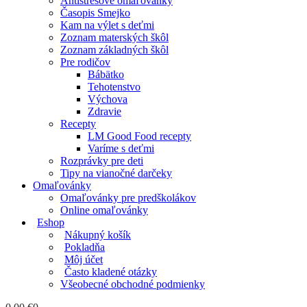
Antistresové omaľovánky
Časopis Smejko
Kam na výlet s deťmi
Zoznam materských škôl
Zoznam základných škôl
Pre rodičov
Bábätko
Tehotenstvo
Výchova
Zdravie
Recepty
LM Good Food recepty
Varíme s deťmi
Rozprávky pre deti
Tipy na vianočné darčeky
Omaľovánky
Omaľovánky pre predškolákov
Online omaľovánky
Eshop
Nákupný košík
Pokladňa
Môj účet
Často kladené otázky
Všeobecné obchodné podmienky