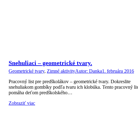
Snehuliaci – geometrické tvary.
Geometrické tvary
,
Zimné aktivity
Autor:
Danka
1. februára 2016
Pracovný list pre predškolákov – geometrické tvary. Dokreslite
snehuliakom gombíky podľa tvaru ich klobúka. Tento pracovný lis
pomáha deťom predškolského…
Zobraziť viac