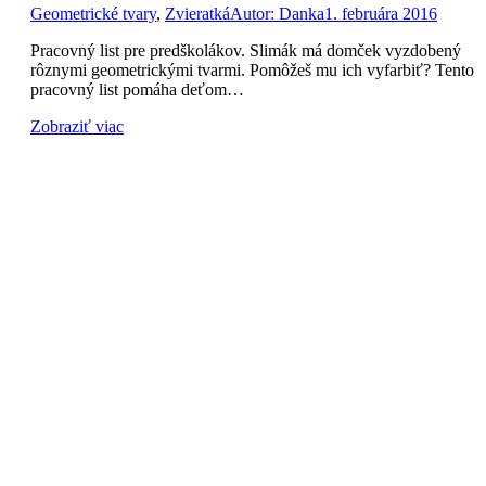
Geometrické tvary
,
Zvieratká
Autor:
Danka
1. februára 2016
Pracovný list pre predškolákov. Slimák má domček vyzdobený
rôznymi geometrickými tvarmi. Pomôžeš mu ich vyfarbiť? Tento
pracovný list pomáha deťom…
Zobraziť viac