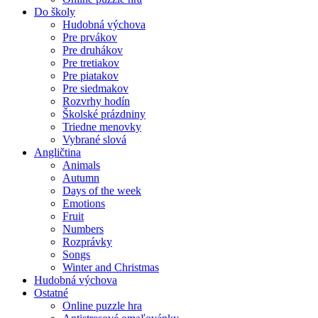
Do školy
Hudobná výchova
Pre prvákov
Pre druhákov
Pre tretiakov
Pre piatakov
Pre siedmakov
Rozvrhy hodín
Školské prázdniny
Triedne menovky
Vybrané slová
Angličtina
Animals
Autumn
Days of the week
Emotions
Fruit
Numbers
Rozprávky
Songs
Winter and Christmas
Hudobná výchova
Ostatné
Online puzzle hra