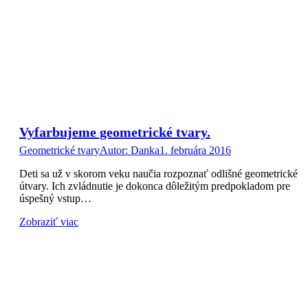
Vyfarbujeme geometrické tvary.
Geometrické tvary
Autor:
Danka
1. februára 2016
Deti sa už v skorom veku naučia rozpoznať odlišné geometrické
útvary. Ich zvládnutie je dokonca dôležitým predpokladom pre
úspešný vstup…
Zobraziť viac