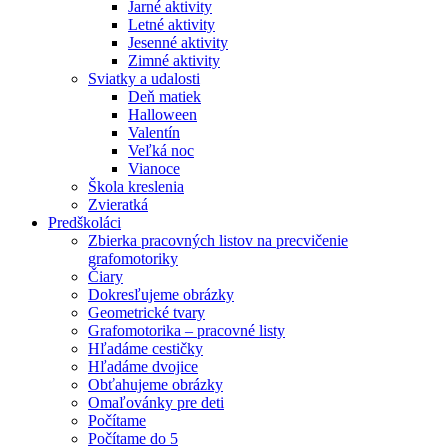
Jarné aktivity
Letné aktivity
Jesenné aktivity
Zimné aktivity
Sviatky a udalosti
Deň matiek
Halloween
Valentín
Veľká noc
Vianoce
Škola kreslenia
Zvieratká
Predškoláci
Zbierka pracovných listov na precvičenie
grafomotoriky
Čiary
Dokresľujeme obrázky
Geometrické tvary
Grafomotorika – pracovné listy
Hľadáme cestičky
Hľadáme dvojice
Obťahujeme obrázky
Omaľovánky pre deti
Počítame
Počítame do 5