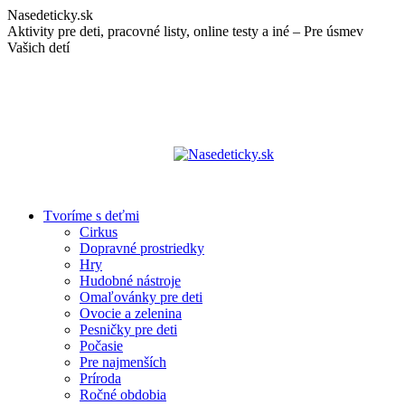
Skip
Nasedeticky.sk
to
Aktivity pre deti, pracovné listy, online testy a iné – Pre úsmev
content
Vašich detí
Tvoríme s deťmi
Cirkus
Dopravné prostriedky
Hry
Hudobné nástroje
Omaľovánky pre deti
Ovocie a zelenina
Pesničky pre deti
Počasie
Pre najmenších
Príroda
Ročné obdobia