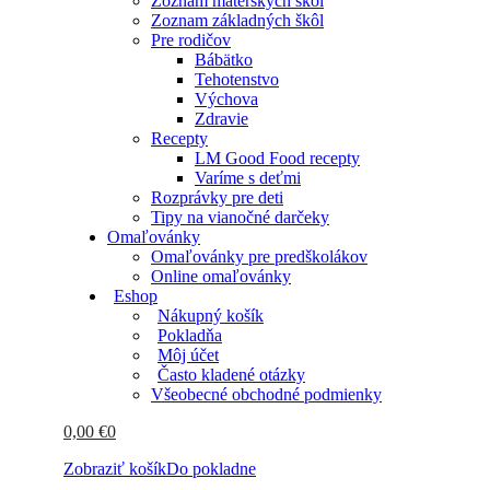
Zoznam materských škôl
Zoznam základných škôl
Pre rodičov
Bábätko
Tehotenstvo
Výchova
Zdravie
Recepty
LM Good Food recepty
Varíme s deťmi
Rozprávky pre deti
Tipy na vianočné darčeky
Omaľovánky
Omaľovánky pre predškolákov
Online omaľovánky
Eshop
Nákupný košík
Pokladňa
Môj účet
Často kladené otázky
Všeobecné obchodné podmienky
0,00
€
0
Zobraziť košík
Do pokladne