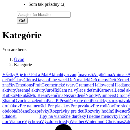
Som tak prázdny :.(
Search:
Kategórie
You are here:
Úvod
Kategórie
Všetky
A je to / Pat a Mat
Aktuality a zaujímavosti
Angličtina
Animals
A
deťmi
Čiary
Cirkus
Days of the week
Deň matiek
Deň otcov
Deň Zeme
D
značky
Emotions
Fruit
Geometrické tvary
Grammar
Halloween
Hľadáme 
aktivity
Jesenné aktivity
Jurošík
Kam na výlet s deťmi
Karneval
Letné ak
Kubko
Mikuláš
Mr. Bean
Nemčina
Nezaradené
Noddy
Numbers
O ročný
Shaun
Ovocie a zelenina
Pa a Pi
Pesničky pre deti
Pesničky z rozprávok
druhákov
Pre najmenších
Pre piatakov
Pre prvákov
Pre rodičov
Pre sie
obdobia
Rôzne
Rozprávky
Rozprávky pre deti
Rozvrhy hodín
Silvester
Š
udalosti
Tehotenstvo
Tipy na vianočné darčeky
Triedne menovky
Tvorí
noc
Vianoce
Výchova
Výzdoba triedy
Weather
Winter and Christmas
Zdr