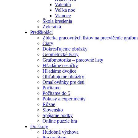
Valentín
Veľká noc
Vianoce
Škola kreslenia
Zvieratká
Predškoláci
Zbierka pracovných listov na precvičenie grafom
Čiary
Dokresľujeme obrázky
Geometrické tvary
Grafomotorika – pracovné listy
Hľadáme cestičky
Hľadáme dvojice
Obťahujeme obrázky
Omaľovánky pre deti
Počítame
Počítame do 5
Pokusy a experimenty
Rôzne
Slovensko
Spájame bodky
Online puzzle hra
Do školy
Hudobná výchova
Pre prvákov