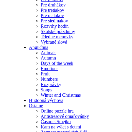
Pre druhákov
Pre tretiakov
Pre piatakov
Pre siedmakov
Rozvrhy hodín
Školské prázdniny
Triedne menovky
Vybrané slová
Angličtina
Animals
Autumn
Days of the week
Emotions
Fruit
Numbers
Rozprávky
Songs
Winter and Christmas
Hudobná výchova
Ostatné
Online puzzle hra
Antistresové omaľovánky
Časopis Smejko
Kam na výlet s deťmi