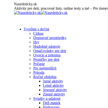
Skip
Nasedeticky.sk
to
Aktivity pre deti, pracovné listy, online testy a iné – Pre úsme
content
Tvoríme s deťmi
Cirkus
Dopravné prostriedky
Hry
Hudobné nástroje
Omaľovánky pre deti
Ovocie a zelenina
Pesničky pre deti
Počasie
Pre najmenších
Príroda
Ročné obdobia
Jarné aktivity
Letné aktivity
Jesenné aktivity
Zimné aktivity
Sviatky a udalosti
Deň matiek
Halloween