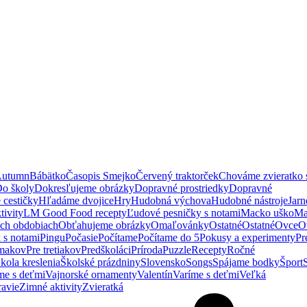
utumn
Bábätko
Časopis Smejko
Červený traktorček
Chováme zvieratko 
o školy
Dokresľujeme obrázky
Dopravné prostriedky
Dopravné
cestičky
Hľadáme dvojice
Hry
Hudobná výchova
Hudobné nástroje
Jarn
tivity
LM Good Food recepty
Ľudové pesničky s notami
Macko uško
Ma
ch obdobiach
Obťahujeme obrázky
Omaľovánky
Ostatné
Ostatné
Ovce
O
 s notami
Pingu
Počasie
Počítame
Počítame do 5
Pokusy a experimenty
Pr
dmakov
Pre tretiakov
Predškoláci
Príroda
Puzzle
Recepty
Ročné
kola kreslenia
Školské prázdniny
Slovensko
Songs
Spájame bodky
Šport
me s deťmi
Vajnorské ornamenty
Valentín
Varíme s deťmi
Veľká
avie
Zimné aktivity
Zvieratká