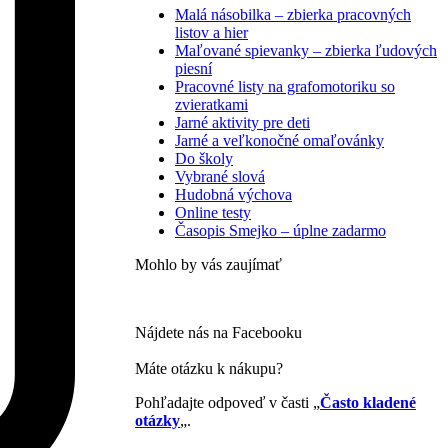
Malá násobilka – zbierka pracovných
listov a hier
Maľované spievanky – zbierka ľudových
piesní
Pracovné listy na grafomotoriku so
zvieratkami
Jarné aktivity pre deti
Jarné a veľkonočné omaľovánky
Do školy
Vybrané slová
Hudobná výchova
Online testy
Časopis Smejko – úplne zadarmo
Mohlo by vás zaujímať
Nájdete nás na Facebooku
Máte otázku k nákupu?
Pohľadajte odpoveď v časti „
Často kladené
otázky
„.