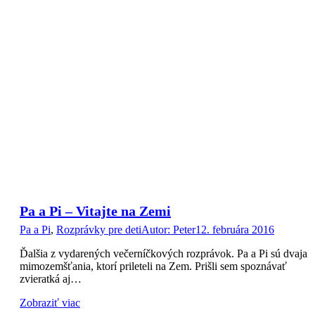
Pa a Pi – Vitajte na Zemi
Pa a Pi
,
Rozprávky pre deti
Autor:
Peter
12. februára 2016
Ďalšia z vydarených večerníčkových rozprávok. Pa a Pi sú dvaja
mimozemšťania, ktorí prileteli na Zem. Prišli sem spoznávať
zvieratká aj…
Zobraziť viac