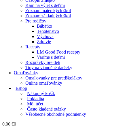
Časopis Smejko
Kam na výlet s deťmi
Zoznam materských škôl
Zoznam základných škôl
Pre rodičov
Bábätko
Tehotenstvo
Výchova
Zdravie
Recepty
LM Good Food recepty
Varíme s deťmi
Rozprávky pre deti
Tipy na vianočné darčeky
Omaľovánky
Omaľovánky pre predškolákov
Online omaľovánky
Eshop
Nákupný košík
Pokladňa
Môj účet
Často kladené otázky
Všeobecné obchodné podmienky
0,00
€
0