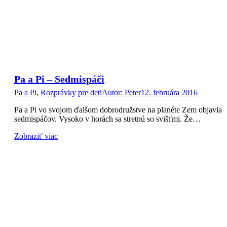
Pa a Pi – Sedmispáči
Pa a Pi
,
Rozprávky pre deti
Autor:
Peter
12. februára 2016
Pa a Pi vo svojom ďalšom dobrodružstve na planéte Zem objavia
sedmispáčov. Vysoko v horách sa stretnú so svišťmi. Že…
Zobraziť viac