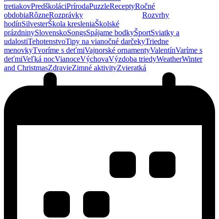
tretiakov
Predškoláci
Príroda
Puzzle
Recepty
Ročné
obdobia
Rôzne
Rozprávky
Rozprávky pre deti
Rozvrhy
hodín
Silvester
Škola kreslenia
Školské
prázdniny
Slovensko
Songs
Spájame bodky
Šport
Sviatky a
udalosti
Tehotenstvo
Tipy na vianočné darčeky
Triedne
menovky
Tvoríme s deťmi
Vajnorské ornamenty
Valentín
Varíme s
deťmi
Veľká noc
Vianoce
Výchova
Výzdoba triedy
Weather
Winter
and Christmas
Zdravie
Zimné aktivity
Zvieratká