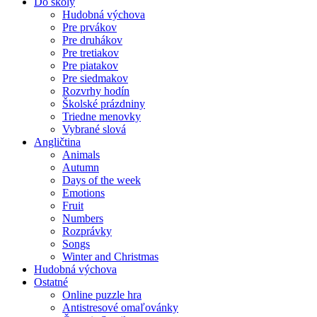
Do školy
Hudobná výchova
Pre prvákov
Pre druhákov
Pre tretiakov
Pre piatakov
Pre siedmakov
Rozvrhy hodín
Školské prázdniny
Triedne menovky
Vybrané slová
Angličtina
Animals
Autumn
Days of the week
Emotions
Fruit
Numbers
Rozprávky
Songs
Winter and Christmas
Hudobná výchova
Ostatné
Online puzzle hra
Antistresové omaľovánky