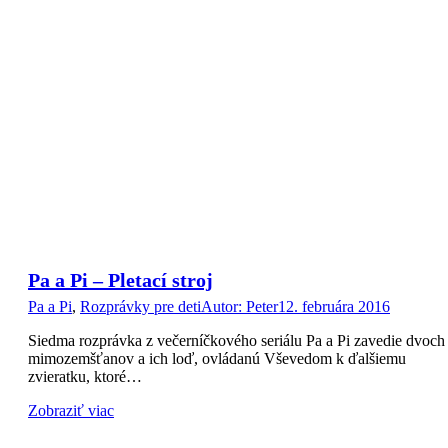
Pa a Pi – Pletací stroj
Pa a Pi
,
Rozprávky pre deti
Autor:
Peter
12. februára 2016
Siedma rozprávka z večerníčkového seriálu Pa a Pi zavedie dvoch
mimozemšťanov a ich loď, ovládanú Vševedom k ďalšiemu
zvieratku, ktoré…
Zobraziť viac