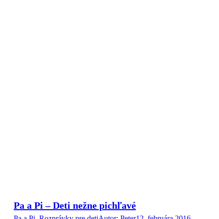
Pa a Pi – Deti nežne pichľavé
Pa a Pi
,
Rozprávky pre deti
Autor:
Peter
12. februára 2016