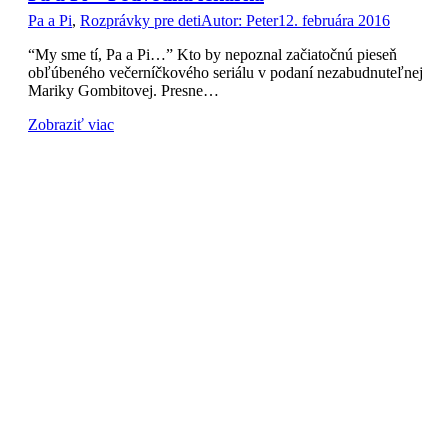
Pa a Pi
,
Rozprávky pre deti
Autor:
Peter
12. februára 2016
“My sme tí, Pa a Pi…” Kto by nepoznal začiatočnú pieseň
obľúbeného večerníčkového seriálu v podaní nezabudnuteľnej
Mariky Gombitovej. Presne…
Zobraziť viac