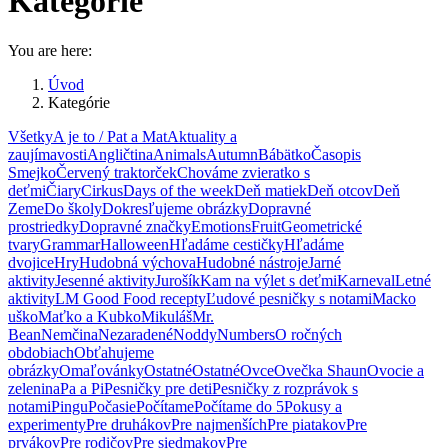
Kategórie
You are here:
Úvod
Kategórie
Všetky
A je to / Pat a Mat
Aktuality a
zaujímavosti
Angličtina
Animals
Autumn
Bábätko
Časopis
Smejko
Červený traktorček
Chováme zvieratko s
deťmi
Čiary
Cirkus
Days of the week
Deň matiek
Deň otcov
Deň
Zeme
Do školy
Dokresľujeme obrázky
Dopravné
prostriedky
Dopravné značky
Emotions
Fruit
Geometrické
tvary
Grammar
Halloween
Hľadáme cestičky
Hľadáme
dvojice
Hry
Hudobná výchova
Hudobné nástroje
Jarné
aktivity
Jesenné aktivity
Jurošík
Kam na výlet s deťmi
Karneval
Letné
aktivity
LM Good Food recepty
Ľudové pesničky s notami
Macko
uško
Maťko a Kubko
Mikuláš
Mr.
Bean
Nemčina
Nezaradené
Noddy
Numbers
O ročných
obdobiach
Obťahujeme
obrázky
Omaľovánky
Ostatné
Ostatné
Ovce
Ovečka Shaun
Ovocie a
zelenina
Pa a Pi
Pesničky pre deti
Pesničky z rozprávok s
notami
Pingu
Počasie
Počítame
Počítame do 5
Pokusy a
experimenty
Pre druhákov
Pre najmenších
Pre piatakov
Pre
prvákov
Pre rodičov
Pre siedmakov
Pre