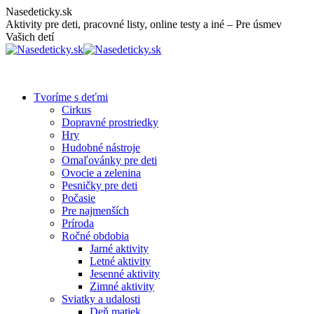
Skip
Nasedeticky.sk
to
Aktivity pre deti, pracovné listy, online testy a iné – Pre úsmev
content
Vašich detí
Tvoríme s deťmi
Cirkus
Dopravné prostriedky
Hry
Hudobné nástroje
Omaľovánky pre deti
Ovocie a zelenina
Pesničky pre deti
Počasie
Pre najmenších
Príroda
Ročné obdobia
Jarné aktivity
Letné aktivity
Jesenné aktivity
Zimné aktivity
Sviatky a udalosti
Deň matiek