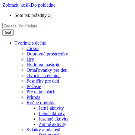
Zobraziť košík
Do pokladne
Som tak prázdny :.(
Search:
Tvoríme s deťmi
Cirkus
Dopravné prostriedky
Hry
Hudobné nástroje
Omaľovánky pre deti
Ovocie a zelenina
Pesničky pre deti
Počasie
Pre najmenších
Príroda
Ročné obdobia
Jarné aktivity
Letné aktivity
Jesenné aktivity
Zimné aktivity
Sviatky a udalosti