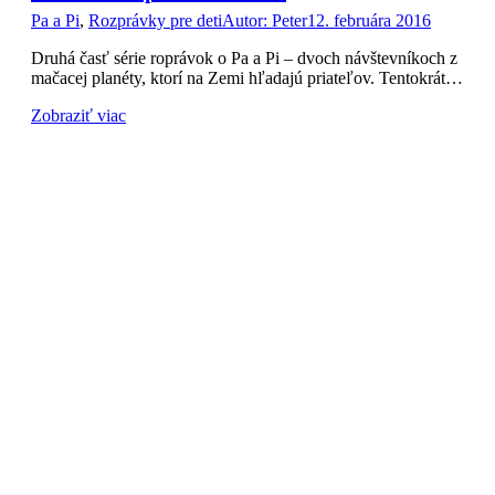
Pa a Pi
,
Rozprávky pre deti
Autor:
Peter
12. februára 2016
Druhá časť série roprávok o Pa a Pi – dvoch návštevníkoch z
mačacej planéty, ktorí na Zemi hľadajú priateľov. Tentokrát…
Zobraziť viac