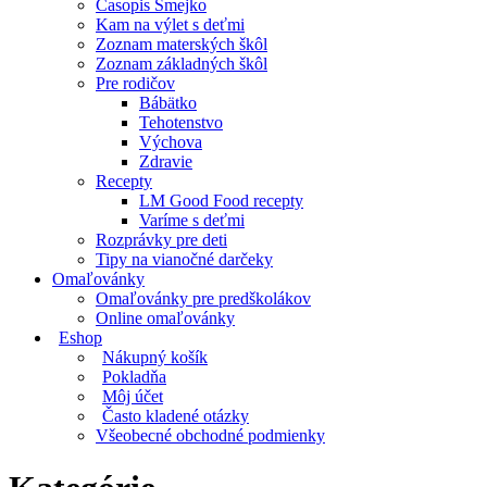
Časopis Smejko
Kam na výlet s deťmi
Zoznam materských škôl
Zoznam základných škôl
Pre rodičov
Bábätko
Tehotenstvo
Výchova
Zdravie
Recepty
LM Good Food recepty
Varíme s deťmi
Rozprávky pre deti
Tipy na vianočné darčeky
Omaľovánky
Omaľovánky pre predškolákov
Online omaľovánky
Eshop
Nákupný košík
Pokladňa
Môj účet
Často kladené otázky
Všeobecné obchodné podmienky