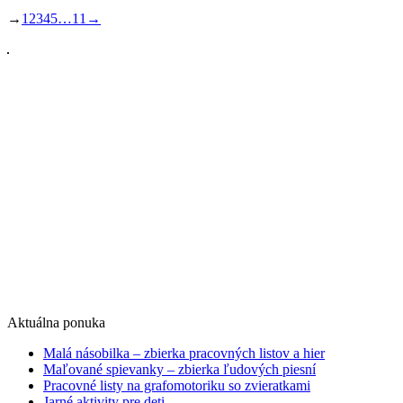
→
1
2
3
4
5
…
11
→
Aktuálna ponuka
Malá násobilka – zbierka pracovných listov a hier
Maľované spievanky – zbierka ľudových piesní
Pracovné listy na grafomotoriku so zvieratkami
Jarné aktivity pre deti