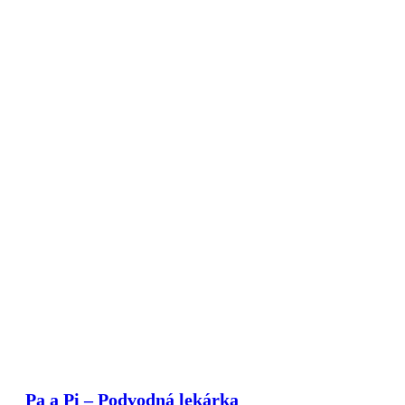
Pa a Pi – Podvodná lekárka