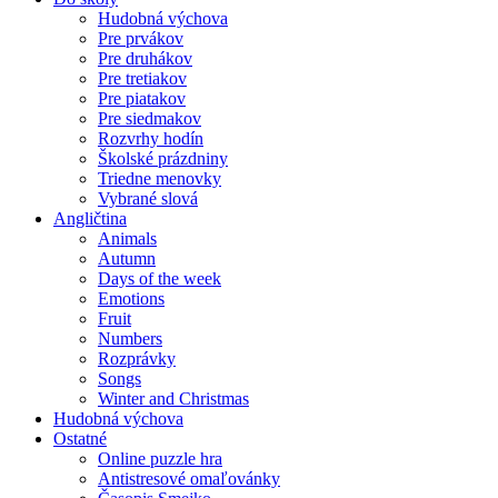
Hudobná výchova
Pre prvákov
Pre druhákov
Pre tretiakov
Pre piatakov
Pre siedmakov
Rozvrhy hodín
Školské prázdniny
Triedne menovky
Vybrané slová
Angličtina
Animals
Autumn
Days of the week
Emotions
Fruit
Numbers
Rozprávky
Songs
Winter and Christmas
Hudobná výchova
Ostatné
Online puzzle hra
Antistresové omaľovánky