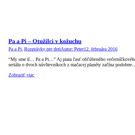
Pa a Pi – Otužilci v kožuchu
Pa a Pi
,
Rozprávky pre deti
Autor:
Peter
12. februára 2016
“My sme tí… Pa a Pi…” Aj piata časť obľúbeného večerníčkovéh
seriálu o dvoch návštevníkoch z mačacej planéty začína podobne
Zobraziť viac