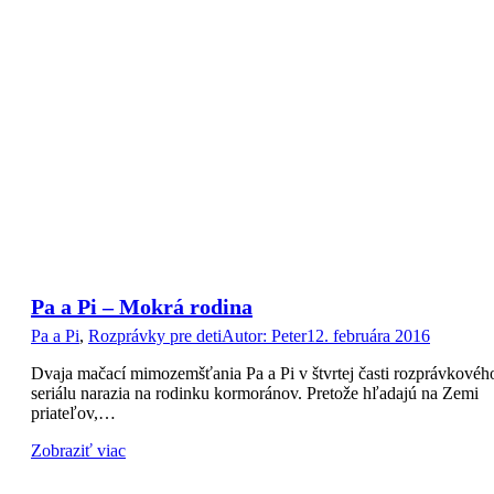
Pa a Pi – Mokrá rodina
Pa a Pi
,
Rozprávky pre deti
Autor:
Peter
12. februára 2016
Dvaja mačací mimozemšťania Pa a Pi v štvrtej časti rozprávkovéh
seriálu narazia na rodinku kormoránov. Pretože hľadajú na Zemi
priateľov,…
Zobraziť viac