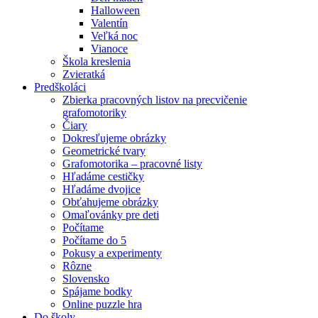
Halloween
Valentín
Veľká noc
Vianoce
Škola kreslenia
Zvieratká
Predškoláci
Zbierka pracovných listov na precvičenie
grafomotoriky
Čiary
Dokresľujeme obrázky
Geometrické tvary
Grafomotorika – pracovné listy
Hľadáme cestičky
Hľadáme dvojice
Obťahujeme obrázky
Omaľovánky pre deti
Počítame
Počítame do 5
Pokusy a experimenty
Rôzne
Slovensko
Spájame bodky
Online puzzle hra
Do školy