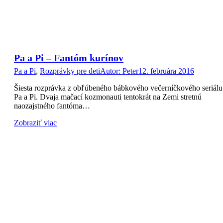
Pa a Pi – Fantóm kurínov
Pa a Pi
,
Rozprávky pre deti
Autor:
Peter
12. februára 2016
Šiesta rozprávka z obľúbeného bábkového večerníčkového seriálu
Pa a Pi. Dvaja mačací kozmonauti tentokrát na Zemi stretnú
naozajstného fantóma…
Zobraziť viac