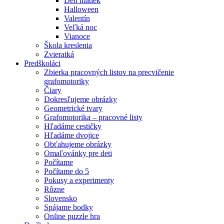
Deň matiek
Halloween
Valentín
Veľká noc
Vianoce
Škola kreslenia
Zvieratká
Predškoláci
Zbierka pracovných listov na precvičenie
grafomotoriky
Čiary
Dokresľujeme obrázky
Geometrické tvary
Grafomotorika – pracovné listy
Hľadáme cestičky
Hľadáme dvojice
Obťahujeme obrázky
Omaľovánky pre deti
Počítame
Počítame do 5
Pokusy a experimenty
Rôzne
Slovensko
Spájame bodky
Online puzzle hra