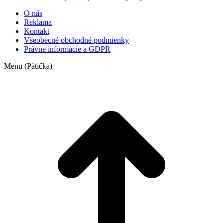
O nás
Reklama
Kontakt
Všeobecné obchodné podmienky
Právne informácie a GDPR
Menu (Pätička)
t
T