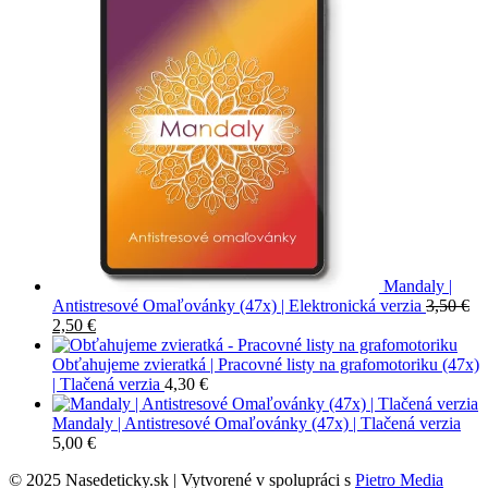
Mandaly |
Antistresové Omaľovánky (47x) | Elektronická verzia
3,50
€
Pôvodná
Aktuálna
2,50
€
cena
cena
bola:
je:
Obťahujeme zvieratká | Pracovné listy na grafomotoriku (47x)
3,50 €.
2,50 €.
| Tlačená verzia
4,30
€
Mandaly | Antistresové Omaľovánky (47x) | Tlačená verzia
5,00
€
© 2025 Nasedeticky.sk | Vytvorené v spolupráci s
Pietro Media