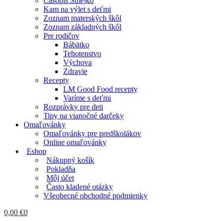
Časopis Smejko
Kam na výlet s deťmi
Zoznam materských škôl
Zoznam základných škôl
Pre rodičov
Bábätko
Tehotenstvo
Výchova
Zdravie
Recepty
LM Good Food recepty
Varíme s deťmi
Rozprávky pre deti
Tipy na vianočné darčeky
Omaľovánky
Omaľovánky pre predškolákov
Online omaľovánky
Eshop
Nákupný košík
Pokladňa
Môj účet
Často kladené otázky
Všeobecné obchodné podmienky
0,00
€
0