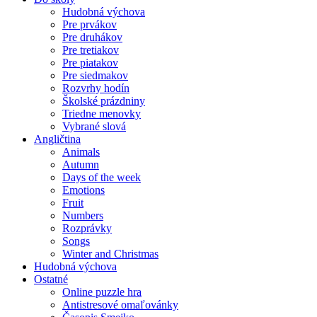
Hudobná výchova
Pre prvákov
Pre druhákov
Pre tretiakov
Pre piatakov
Pre siedmakov
Rozvrhy hodín
Školské prázdniny
Triedne menovky
Vybrané slová
Angličtina
Animals
Autumn
Days of the week
Emotions
Fruit
Numbers
Rozprávky
Songs
Winter and Christmas
Hudobná výchova
Ostatné
Online puzzle hra
Antistresové omaľovánky