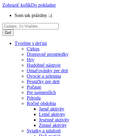
Zobraziť košík
Do pokladne
Som tak prázdny :.(
Search:
Tvoríme s deťmi
Cirkus
Dopravné prostriedky
Hry
Hudobné nástroje
Omaľovánky pre deti
Ovocie a zelenina
Pesničky pre deti
Počasie
Pre najmenších
Príroda
Ročné obdobia
Jarné aktivity
Letné aktivity
Jesenné aktivity
Zimné aktivity
Sviatky a udalosti