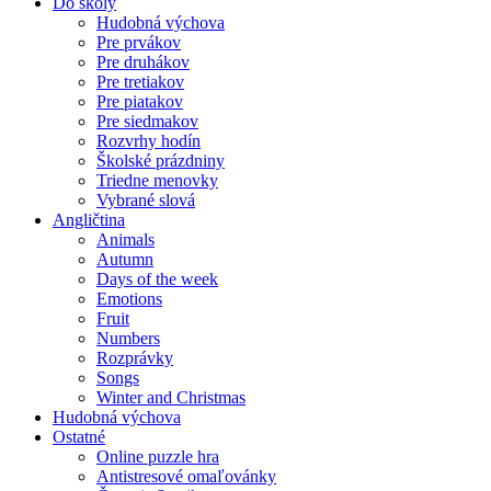
Do školy
Hudobná výchova
Pre prvákov
Pre druhákov
Pre tretiakov
Pre piatakov
Pre siedmakov
Rozvrhy hodín
Školské prázdniny
Triedne menovky
Vybrané slová
Angličtina
Animals
Autumn
Days of the week
Emotions
Fruit
Numbers
Rozprávky
Songs
Winter and Christmas
Hudobná výchova
Ostatné
Online puzzle hra
Antistresové omaľovánky