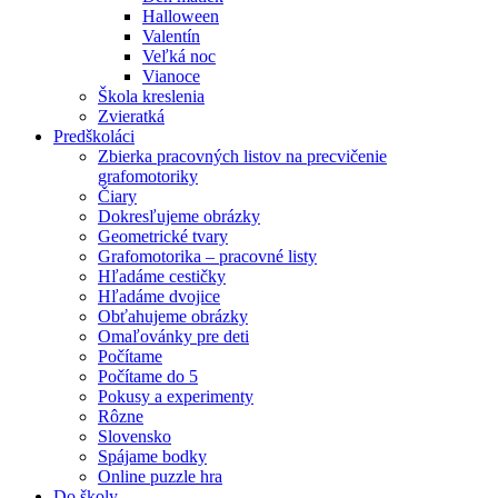
Halloween
Valentín
Veľká noc
Vianoce
Škola kreslenia
Zvieratká
Predškoláci
Zbierka pracovných listov na precvičenie
grafomotoriky
Čiary
Dokresľujeme obrázky
Geometrické tvary
Grafomotorika – pracovné listy
Hľadáme cestičky
Hľadáme dvojice
Obťahujeme obrázky
Omaľovánky pre deti
Počítame
Počítame do 5
Pokusy a experimenty
Rôzne
Slovensko
Spájame bodky
Online puzzle hra
Do školy