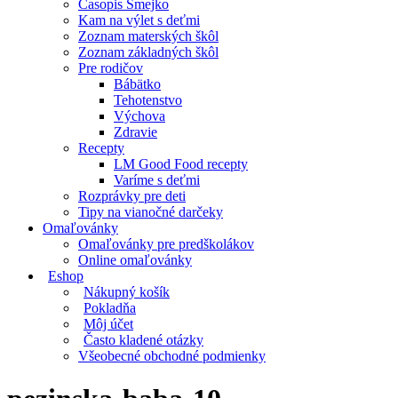
Časopis Smejko
Kam na výlet s deťmi
Zoznam materských škôl
Zoznam základných škôl
Pre rodičov
Bábätko
Tehotenstvo
Výchova
Zdravie
Recepty
LM Good Food recepty
Varíme s deťmi
Rozprávky pre deti
Tipy na vianočné darčeky
Omaľovánky
Omaľovánky pre predškolákov
Online omaľovánky
Eshop
Nákupný košík
Pokladňa
Môj účet
Často kladené otázky
Všeobecné obchodné podmienky