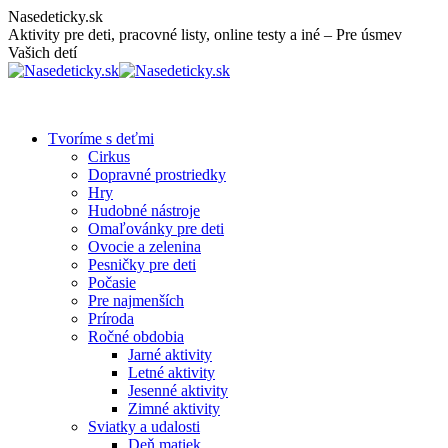
Skip
Nasedeticky.sk
to
Aktivity pre deti, pracovné listy, online testy a iné – Pre úsmev
content
Vašich detí
Tvoríme s deťmi
Cirkus
Dopravné prostriedky
Hry
Hudobné nástroje
Omaľovánky pre deti
Ovocie a zelenina
Pesničky pre deti
Počasie
Pre najmenších
Príroda
Ročné obdobia
Jarné aktivity
Letné aktivity
Jesenné aktivity
Zimné aktivity
Sviatky a udalosti
Deň matiek