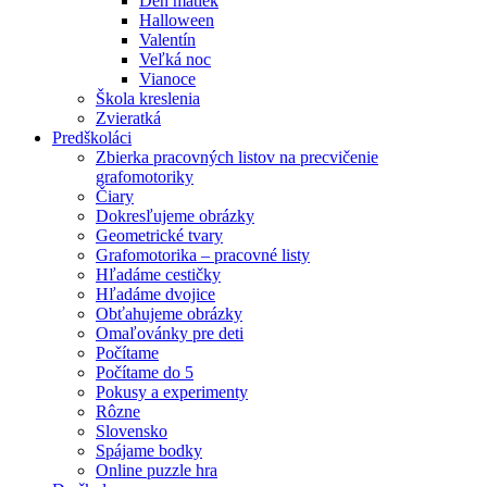
Deň matiek
Halloween
Valentín
Veľká noc
Vianoce
Škola kreslenia
Zvieratká
Predškoláci
Zbierka pracovných listov na precvičenie
grafomotoriky
Čiary
Dokresľujeme obrázky
Geometrické tvary
Grafomotorika – pracovné listy
Hľadáme cestičky
Hľadáme dvojice
Obťahujeme obrázky
Omaľovánky pre deti
Počítame
Počítame do 5
Pokusy a experimenty
Rôzne
Slovensko
Spájame bodky
Online puzzle hra