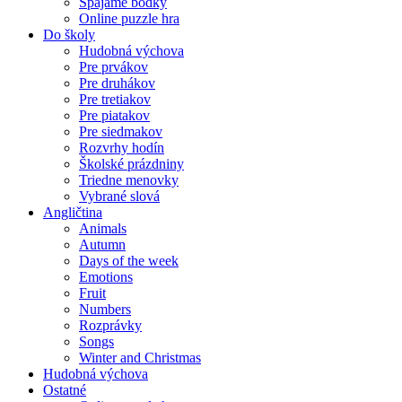
Spájame bodky
Online puzzle hra
Do školy
Hudobná výchova
Pre prvákov
Pre druhákov
Pre tretiakov
Pre piatakov
Pre siedmakov
Rozvrhy hodín
Školské prázdniny
Triedne menovky
Vybrané slová
Angličtina
Animals
Autumn
Days of the week
Emotions
Fruit
Numbers
Rozprávky
Songs
Winter and Christmas
Hudobná výchova
Ostatné