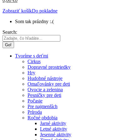
0,00
€
0
Zobraziť košík
Do pokladne
Som tak prázdny :.(
Search:
Tvoríme s deťmi
Cirkus
Dopravné prostriedky
Hry
Hudobné nástroje
Omaľovánky pre deti
Ovocie a zelenina
Pesničky pre deti
Počasie
Pre najmenších
Príroda
Ročné obdobia
Jarné aktivity
Letné aktivity
Jesenné aktivity