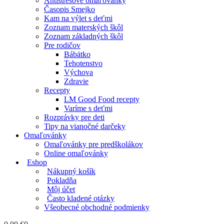
Antistresové omaľovánky
Časopis Smejko
Kam na výlet s deťmi
Zoznam materských škôl
Zoznam základných škôl
Pre rodičov
Bábätko
Tehotenstvo
Výchova
Zdravie
Recepty
LM Good Food recepty
Varíme s deťmi
Rozprávky pre deti
Tipy na vianočné darčeky
Omaľovánky
Omaľovánky pre predškolákov
Online omaľovánky
Eshop
Nákupný košík
Pokladňa
Môj účet
Často kladené otázky
Všeobecné obchodné podmienky