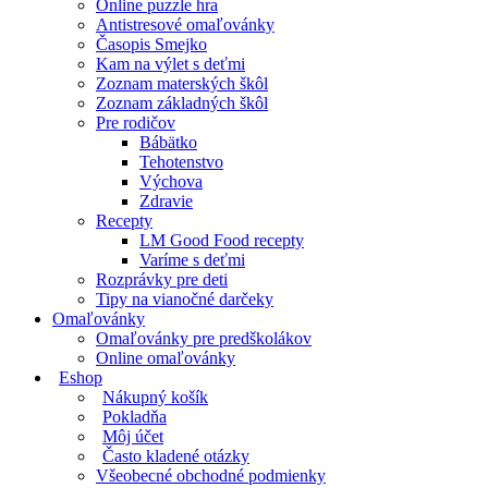
Online puzzle hra
Antistresové omaľovánky
Časopis Smejko
Kam na výlet s deťmi
Zoznam materských škôl
Zoznam základných škôl
Pre rodičov
Bábätko
Tehotenstvo
Výchova
Zdravie
Recepty
LM Good Food recepty
Varíme s deťmi
Rozprávky pre deti
Tipy na vianočné darčeky
Omaľovánky
Omaľovánky pre predškolákov
Online omaľovánky
Eshop
Nákupný košík
Pokladňa
Môj účet
Často kladené otázky
Všeobecné obchodné podmienky