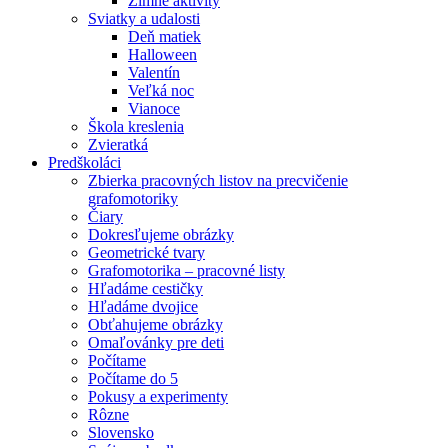
Zimné aktivity
Sviatky a udalosti
Deň matiek
Halloween
Valentín
Veľká noc
Vianoce
Škola kreslenia
Zvieratká
Predškoláci
Zbierka pracovných listov na precvičenie
grafomotoriky
Čiary
Dokresľujeme obrázky
Geometrické tvary
Grafomotorika – pracovné listy
Hľadáme cestičky
Hľadáme dvojice
Obťahujeme obrázky
Omaľovánky pre deti
Počítame
Počítame do 5
Pokusy a experimenty
Rôzne
Slovensko