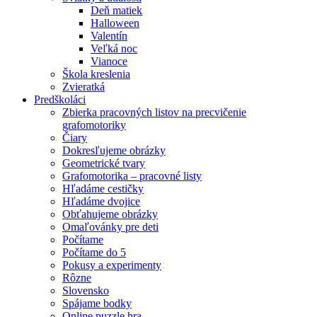
Deň matiek
Halloween
Valentín
Veľká noc
Vianoce
Škola kreslenia
Zvieratká
Predškoláci
Zbierka pracovných listov na precvičenie
grafomotoriky
Čiary
Dokresľujeme obrázky
Geometrické tvary
Grafomotorika – pracovné listy
Hľadáme cestičky
Hľadáme dvojice
Obťahujeme obrázky
Omaľovánky pre deti
Počítame
Počítame do 5
Pokusy a experimenty
Rôzne
Slovensko
Spájame bodky
Online puzzle hra