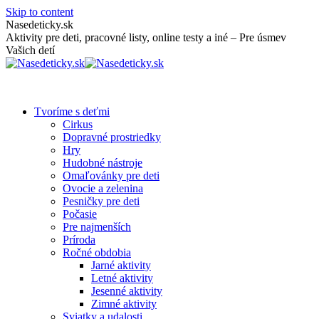
Skip to content
Nasedeticky.sk
Aktivity pre deti, pracovné listy, online testy a iné – Pre úsmev
Vašich detí
Tvoríme s deťmi
Cirkus
Dopravné prostriedky
Hry
Hudobné nástroje
Omaľovánky pre deti
Ovocie a zelenina
Pesničky pre deti
Počasie
Pre najmenších
Príroda
Ročné obdobia
Jarné aktivity
Letné aktivity
Jesenné aktivity
Zimné aktivity
Sviatky a udalosti