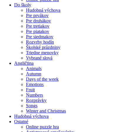
Do školy
Hudobná výchova
Pre prvákov
Pre druhákov
Pre tretiakov
Pre piatakov
Pre siedmakov
Rozvrhy hodín
Školské prázdniny
Triedne menovky
Vybrané slová
Angličtina
Animals
Autumn
Days of the week
Emotions
Fruit
Numbers
Rozprávky
Songs
Winter and Christmas
Hudobná výchova
Ostatné
Online puzzle hra