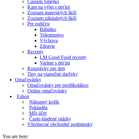
Časopis Smejko
Kam na výlet s deťmi
Zoznam materských škôl
Zoznam základných škôl
Pre rodičov
Bábätko
Tehotenstvo
Výchova
Zdravie
Recepty
LM Good Food recepty
Varíme s deťmi
Rozprávky pre deti
Tipy na vianočné darčeky
Omaľovánky
Omaľovánky pre predškolákov
Online omaľovánky
Eshop
Nákupný košík
Pokladňa
Môj účet
Často kladené otázky
Všeobecné obchodné podmienky
You are here: