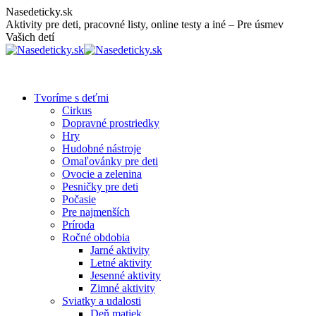
Skip
Nasedeticky.sk
to
Aktivity pre deti, pracovné listy, online testy a iné – Pre úsmev
content
Vašich detí
Tvoríme s deťmi
Cirkus
Dopravné prostriedky
Hry
Hudobné nástroje
Omaľovánky pre deti
Ovocie a zelenina
Pesničky pre deti
Počasie
Pre najmenších
Príroda
Ročné obdobia
Jarné aktivity
Letné aktivity
Jesenné aktivity
Zimné aktivity
Sviatky a udalosti
Deň matiek