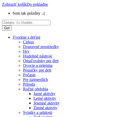
Zobraziť košík
Do pokladne
Som tak prázdny :.(
Search:
Tvoríme s deťmi
Cirkus
Dopravné prostriedky
Hry
Hudobné nástroje
Omaľovánky pre deti
Ovocie a zelenina
Pesničky pre deti
Počasie
Pre najmenších
Príroda
Ročné obdobia
Jarné aktivity
Letné aktivity
Jesenné aktivity
Zimné aktivity
Sviatky a udalosti