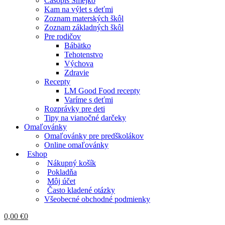
Časopis Smejko
Kam na výlet s deťmi
Zoznam materských škôl
Zoznam základných škôl
Pre rodičov
Bábätko
Tehotenstvo
Výchova
Zdravie
Recepty
LM Good Food recepty
Varíme s deťmi
Rozprávky pre deti
Tipy na vianočné darčeky
Omaľovánky
Omaľovánky pre predškolákov
Online omaľovánky
Eshop
Nákupný košík
Pokladňa
Môj účet
Často kladené otázky
Všeobecné obchodné podmienky
0,00
€
0