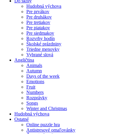
Do školy
Hudobná výchova
Pre prvákov
Pre druhákov
Pre tretiakov
Pre piatakov
Pre siedmakov
Rozvrhy hodín
Školské prázdniny
Triedne menovky
Vybrané slová
Angličtina
Animals
Autumn
Days of the week
Emotions
Fruit
Numbers
Rozprávky
Songs
Winter and Christmas
Hudobná výchova
Ostatné
Online puzzle hra
Antistresové omaľovánky