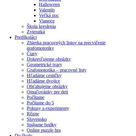
Halloween
Valentín
Veľká noc
Vianoce
Škola kreslenia
Zvieratká
Predškoláci
Zbierka pracovných listov na precvičenie
grafomotoriky
Čiary
Dokresľujeme obrázky
Geometrické tvary
Grafomotorika – pracovné listy
Hľadáme cestičky
Hľadáme dvojice
Obťahujeme obrázky
Omaľovánky pre deti
Počítame
Počítame do 5
Pokusy a experimenty
Rôzne
Slovensko
Spájame bodky
Online puzzle hra
Do školy