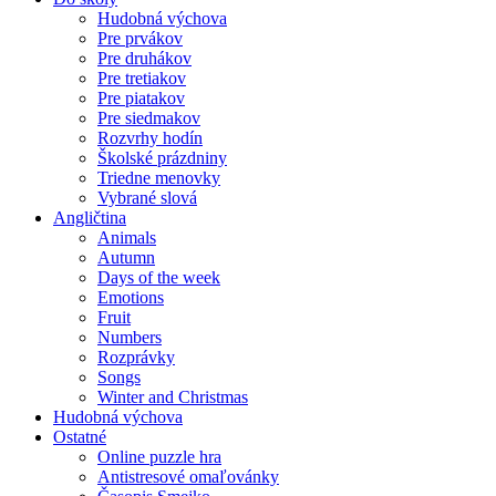
Hudobná výchova
Pre prvákov
Pre druhákov
Pre tretiakov
Pre piatakov
Pre siedmakov
Rozvrhy hodín
Školské prázdniny
Triedne menovky
Vybrané slová
Angličtina
Animals
Autumn
Days of the week
Emotions
Fruit
Numbers
Rozprávky
Songs
Winter and Christmas
Hudobná výchova
Ostatné
Online puzzle hra
Antistresové omaľovánky