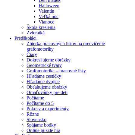
Deň matiek
Halloween
Valentín
Veľká noc
Vianoce
Škola kreslenia
Zvieratká
Predškoláci
Zbierka pracovných listov na precvičenie
grafomotoriky
Čiary
Dokresľujeme obrázky
Geometrické tvary
Grafomotorika – pracovné listy
Hľadáme cestičky
Hľadáme dvojice
Obťahujeme obrázky
Omaľovánky pre deti
Počítame
Počítame do 5
Pokusy a experimenty
Rôzne
Slovensko
Spájame bodky
Online puzzle hra