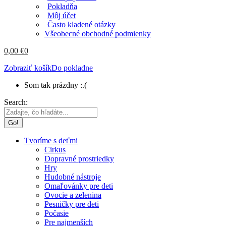
Pokladňa
Môj účet
Často kladené otázky
Všeobecné obchodné podmienky
0,00
€
0
Zobraziť košík
Do pokladne
Som tak prázdny :.(
Search:
Tvoríme s deťmi
Cirkus
Dopravné prostriedky
Hry
Hudobné nástroje
Omaľovánky pre deti
Ovocie a zelenina
Pesničky pre deti
Počasie
Pre najmenších