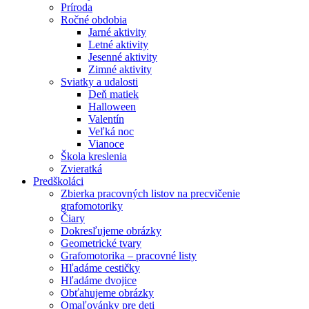
Príroda
Ročné obdobia
Jarné aktivity
Letné aktivity
Jesenné aktivity
Zimné aktivity
Sviatky a udalosti
Deň matiek
Halloween
Valentín
Veľká noc
Vianoce
Škola kreslenia
Zvieratká
Predškoláci
Zbierka pracovných listov na precvičenie
grafomotoriky
Čiary
Dokresľujeme obrázky
Geometrické tvary
Grafomotorika – pracovné listy
Hľadáme cestičky
Hľadáme dvojice
Obťahujeme obrázky
Omaľovánky pre deti