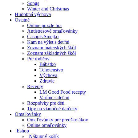
Songs
Winter and Christmas
Hudobná výchova
Ostatné
Online puzzle hra
Antistresové omaľovánky
Časopis Smejko
Kam na výlet s deťmi
Zoznam materských škôl
Zoznam základných škôl
Pre rodičov
Bábätko
Tehotenstvo
Výchova
Zdravie
Recepty
LM Good Food recepty
Varíme s deťmi
Rozprávky pre deti
Tipy na vianočné darčeky
Omaľovánky
Omaľovánky pre predškolákov
Online omaľovánky
Eshop
Nákupný košík