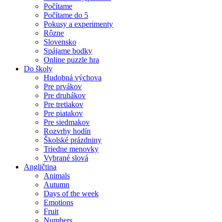
Počítame
Počítame do 5
Pokusy a experimenty
Rôzne
Slovensko
Spájame bodky
Online puzzle hra
Do školy
Hudobná výchova
Pre prvákov
Pre druhákov
Pre tretiakov
Pre piatakov
Pre siedmakov
Rozvrhy hodín
Školské prázdniny
Triedne menovky
Vybrané slová
Angličtina
Animals
Autumn
Days of the week
Emotions
Fruit
Numbers