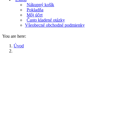
Nákupný košík
Pokladňa
Môj účet
Často kladené otázky
Všeobecné obchodné podmienky
You are here:
Úvod