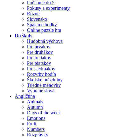
Počítame do 5
Pokusy a experimenty
Rôzne
Slovensko
Spájame bodky
Online puzzle hra
Do školy
Hudobná výchova
Pre prvákov
Pre druhákov
Pre tretiakov
Pre piatakov
Pre siedmakov
Rozvrhy hodín
Školské prázdniny
Triedne menovky
Vybrané slová
Angličtina
Animals
Autumn
Days of the week
Emotions
Fruit
Numbers
Rozprávky