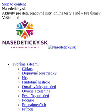
Skip to content
Nasedeticky.sk
Aktivity pre deti, pracovné listy, online testy a iné – Pre úsmev
Vašich detí
Tvoríme s deťmi
Cirkus
Dopravné prostriedky
Hry
Hudobné nástroje
Omaľovánky pre deti
Ovocie a zelenina
Pesničky pre deti
Počasie
Pre najmenších
Príroda