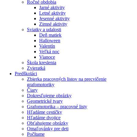
Ročné obdobia
Jarné aktivity
Letné aktivity
Jesenné aktivity
Zimné aktivity
Sviatky a udalosti
Deň matiek
Halloween
Valentín
Veľká noc
Vianoce
Škola kreslenia
Zvieratká
Predškoláci
Zbierka pracovných listov na precvičenie
grafomotoriky
Čiary
Dokresľujeme obrázky
Geometrické tvary
Grafomotorika – pracovné listy
Hľadáme cestičky
Hľadáme dvojice
Obťahujeme obrázky
Omaľovánky pre deti
Počítame