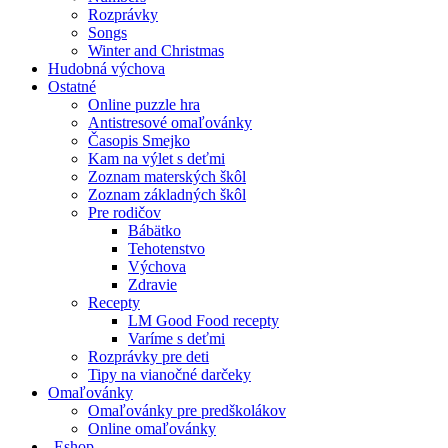
Rozprávky
Songs
Winter and Christmas
Hudobná výchova
Ostatné
Online puzzle hra
Antistresové omaľovánky
Časopis Smejko
Kam na výlet s deťmi
Zoznam materských škôl
Zoznam základných škôl
Pre rodičov
Bábätko
Tehotenstvo
Výchova
Zdravie
Recepty
LM Good Food recepty
Varíme s deťmi
Rozprávky pre deti
Tipy na vianočné darčeky
Omaľovánky
Omaľovánky pre predškolákov
Online omaľovánky
Eshop